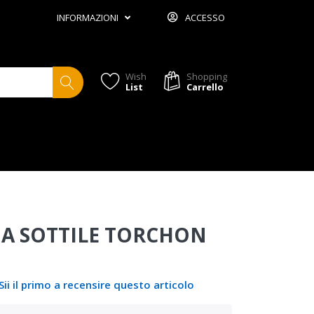
INFORMAZIONI
ACCESSO
Wish
Shopping
List
Carrello
A SOTTILE TORCHON
Sii il primo a recensire questo articolo