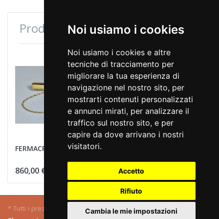
Prodotti consultati di recente
Noi usiamo i cookies
Noi usiamo i cookies e altre
tecniche di tracciamento per
migliorare la tua esperienza di
navigazione nel nostro sito, per
mostrarti contenuti personalizzati
e annunci mirati, per analizzare il
traffico sul nostro sito, e per
capire da dove arrivano i nostri
visitatori.
FERMACRAVATTE
860,00 €
Accetto
Rifiuto
* Tutti i prezzi IVA inclusa, più
spedizione
.
Cambia le mie impostazioni