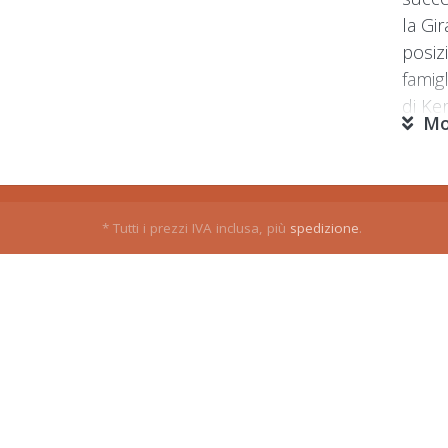
la Gi
posiz
famig
di Ke
Mo
vita 
* Tutti i prezzi IVA inclusa, più
spedizione
.