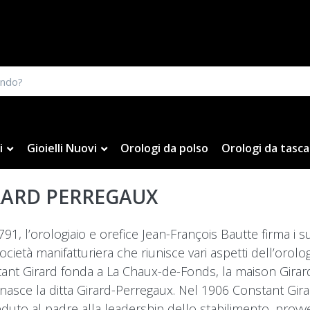
i
Gioielli Nuovi
Orologi da polso
Orologi da tasca
RARD PERREGAUX
791, l’orologiaio e orefice Jean-François Bautte firma i s
ocietà manifatturiera che riunisce vari aspetti dell’orolog
ant Girard fonda a La Chaux-de-Fonds, la maison Girar
nasce la ditta Girard-Perregaux. Nel 1906 Constant Gira
duto al padre alla leadership dello stabilimento, provv