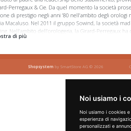
rard-Perregaux & Cie. Da quel momento la società proseg
ione di prestigio negli anni ’80 nell’ambito degli orologi 
lia Macaluso. Nel 2011 il gruppo Sowind, la società madr
ring. Nell’ambito dell’orologeria, la Girard-Perregaux ha
stra di più
a numerose innovazioni.
Shopsystem
by SmartStore AG © 2026
C
Noi usiamo i c
Noi usiamo i cookies e 
esperienza di navigazio
personalizzati e annunci