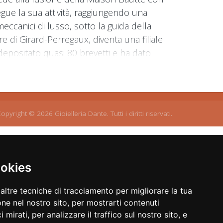
ue la sua attività, raggiungendo una
meccanici di lusso, sotto la guida della
e di Girard-Perregaux, diventa una filiale
 depositato quasi 80 brevetti e ha dato
opyright © 2026 Gioielleria Dante. Tutti i diritti riservati.
ookies
altre tecniche di tracciamento per migliorare la tua
ne nel nostro sito, per mostrarti contenuti
 mirati, per analizzare il traffico sul nostro sito, e