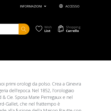
INFORMAZIONI
ACCESSO
Wish
Shopping
List
Carrello
uoi primi orologi da polso. Crea a Ginevra
eria dell’epoca. Nel 1852, l’orologiaio
d & Cie. Sposa Marie Perregaux e nel
rd-Gallet, che nel frattempo è
ede alla fusione della Maison Bautte con