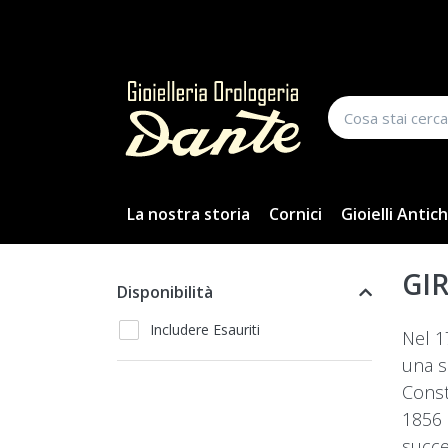
La nostra storia
Cornici
Gioielli Antich
GI
Disponibilità
Includere Esauriti
Nel 1
una s
Const
1856 
succe