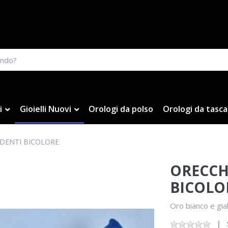
i
Gioielli Nuovi
Orologi da polso
Orologi da tasca
DENTI BICOLORE
ORECCH
BICOLO
Oro bianco e gia