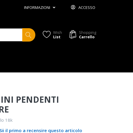
INFORMAZIONI
ACCESSO
Wish
Shopping
List
Carrello
INI PENDENTI
RE
llo 18k
Sii il primo a recensire questo articolo