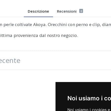
Descrizione
Recensioni
0
n perle coltivate Akoya. Orecchini con perno e clip, di
egittima provenienza dal nostro negozio.
recente
Noi usiamo i c
Noi usiamo i cookies e 