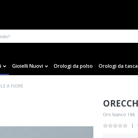
i
Gioielli Nuovi
Orologi da polso
Orologi da tasca
LE A FIORE
ORECCHI
Oro bianco 18k