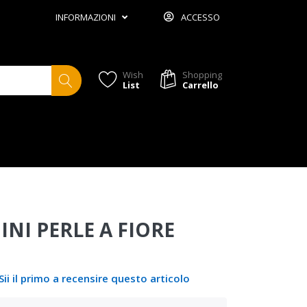
INFORMAZIONI
ACCESSO
Wish
Shopping
List
Carrello
NI PERLE A FIORE
Sii il primo a recensire questo articolo