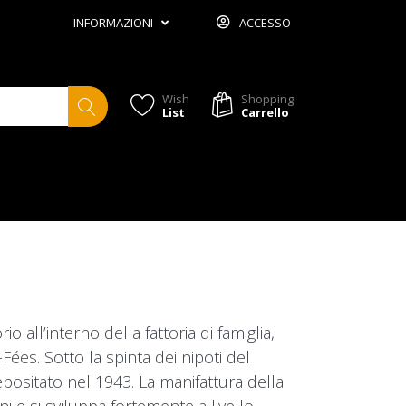
INFORMAZIONI
ACCESSO
Wish
Shopping
List
Carrello
 all’interno della fattoria di famiglia,
Fées. Sotto la spinta dei nipoti del
epositato nel 1943. La manifattura della
e si sviluppa fortemente a livello