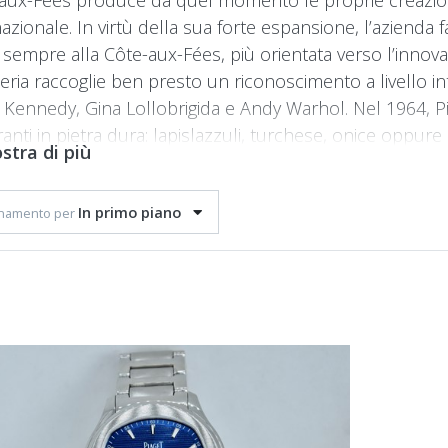
nazionale. In virtù della sua forte espansione, l’azienda
 sempre alla Côte-aux-Fées, più orientata verso l’innovaz
lleria raccoglie ben presto un riconoscimento a livello 
e Kennedy, Gina Lollobrigida e Andy Warhol. Nel 1964, Pia
nti in pietra dura: lapislazzuli, turchese, onice oppure o
stra di più
ogio polsino, simbolo dell’orologeria preziosa. Nel 1976, 
ento al quarzo della sua generazione. L’orologio Piaget 
In primo piano
ato nel 1979 e diventa un modello icona del marchio.
namento per