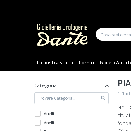
La nostra storia
Cornici
Gioielli Antich
PI
Categoria
1-1
o
Nel 1
Anelli
situa
fonda
Anelli
Côte-