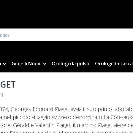
i
Gioielli Nuovi
Orologi da polso
Orologi da tasca
AGET
f
1
874, Georges Edouard Piaget avvia il suo primo laboratorio
ta nel piccolo villaggio svizzero denominato La Côte-aux-
tore, Gérald e Valentin Piaget, il marchio Piaget viene d
aux-Fées produce da quel momento le proprie creazioni 