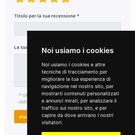
Titolo per la tua recensione
La tua opinione sul prodotto
Noi usiamo i cookies
Noi usiamo i cookies e altre
tecniche di tracciamento per
migliorare la tua esperienza di
navigazione nel nostro sito, per
mostrarti contenuti personalizzati
* Gli elementi di ingresso con l'asterisco sono
e annunci mirati, per analizzare il
obbligatori e devono essere compilati.
traffico sul nostro sito, e per
capire da dove arrivano i nostri
Inviare recensione
visitatori.