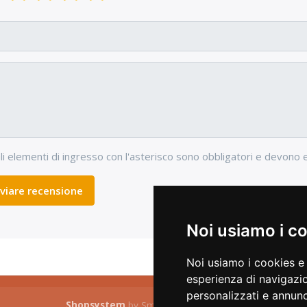
li elementi di ingresso con l'asterisco sono obbligatori e devono 
nviare recensione
Noi usiamo i c
Noi usiamo i cookies e 
esperienza di navigazio
personalizzati e annunci
Shopsystem
by SmartStore AG © 2026
C