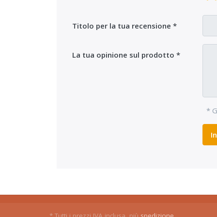
Titolo per la tua recensione
La tua opinione sul prodotto
* G
I
* Tutti i prezzi IVA inclusa, più
spedizione
.