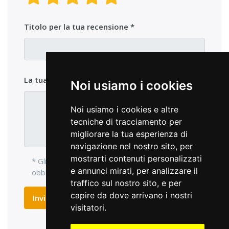
Titolo per la tua recensione
La tua opinione sul prodotto
Noi usiamo i cookies
Noi usiamo i cookies e altre
tecniche di tracciamento per
migliorare la tua esperienza di
navigazione nel nostro sito, per
mostrarti contenuti personalizzati
* Gli elementi di ingresso con l'asterisco sono
e annunci mirati, per analizzare il
obbligatori e devono essere compilati.
traffico sul nostro sito, e per
capire da dove arrivano i nostri
Inviare recensione
visitatori.