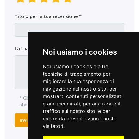
Titolo per la tua recensione
La tua opinione sul prodotto
Noi usiamo i cookies
Noi usiamo i cookies e altre
tecniche di tracciamento per
migliorare la tua esperienza di
navigazione nel nostro sito, per
mostrarti contenuti personalizzati
* Gli elementi di ingresso con l'asterisco sono
e annunci mirati, per analizzare il
obbligatori e devono essere compilati.
traffico sul nostro sito, e per
capire da dove arrivano i nostri
Inviare recensione
visitatori.