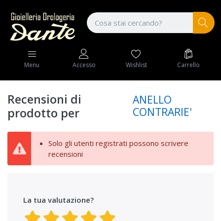
Wishlist
Carrello
Menu
Accesso
Recensioni di
ANELLO
CONTRARIE'
prodotto per
Solo gli utenti registrati possono scrivere
recensioni
La tua valutazione?