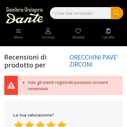
Wishlist
Carrello
Menu
Accesso
Recensioni di
ORECCHINI PAVE'
ZIRCONI
prodotto per
Solo gli utenti registrati possono scrivere
recensioni
La tua valutazione?