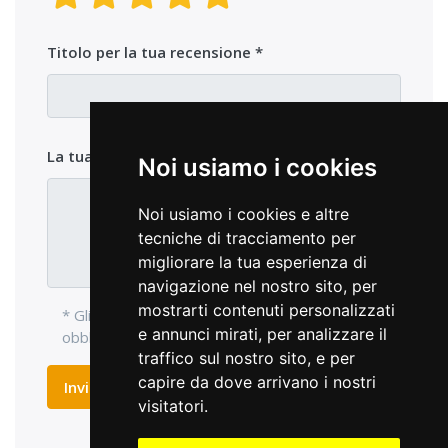
Titolo per la tua recensione
La tua opinione sul prodotto
Noi usiamo i cookies
Noi usiamo i cookies e altre
tecniche di tracciamento per
migliorare la tua esperienza di
navigazione nel nostro sito, per
mostrarti contenuti personalizzati
* Gli elementi di ingresso con l'asterisco sono
e annunci mirati, per analizzare il
obbligatori e devono essere compilati.
traffico sul nostro sito, e per
capire da dove arrivano i nostri
Inviare recensione
visitatori.