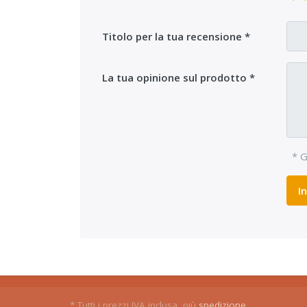
Titolo per la tua recensione
La tua opinione sul prodotto
* G
I
* Tutti i prezzi IVA inclusa, più
spedizione
.