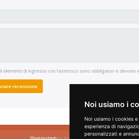
li elementi di ingresso con l'asterisco sono obbligatori e devono 
nviare recensione
Noi usiamo i c
Noi usiamo i cookies e 
esperienza di navigazio
personalizzati e annunci
Shopsystem
by SmartStore AG © 2026
C