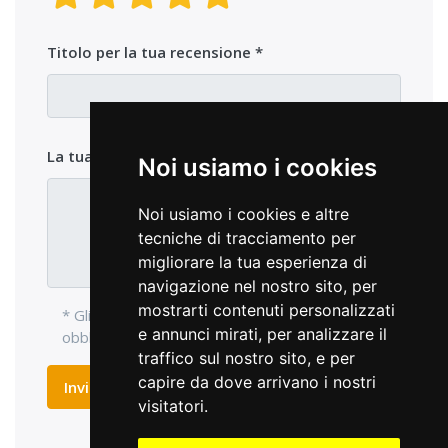
Titolo per la tua recensione
La tua opinione sul prodotto
Noi usiamo i cookies
Noi usiamo i cookies e altre
tecniche di tracciamento per
migliorare la tua esperienza di
navigazione nel nostro sito, per
mostrarti contenuti personalizzati
* Gli elementi di ingresso con l'asterisco sono
e annunci mirati, per analizzare il
obbligatori e devono essere compilati.
traffico sul nostro sito, e per
capire da dove arrivano i nostri
Inviare recensione
visitatori.