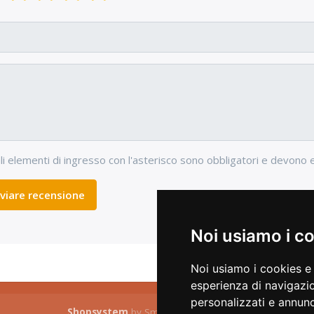
li elementi di ingresso con l'asterisco sono obbligatori e devono 
nviare recensione
Noi usiamo i c
Noi usiamo i cookies e 
esperienza di navigazio
personalizzati e annunci
Shopsystem
by SmartStore AG © 2026
C