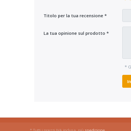
Titolo per la tua recensione
La tua opinione sul prodotto
* G
I
* Tutti i prezzi IVA inclusa, più
spedizione
.