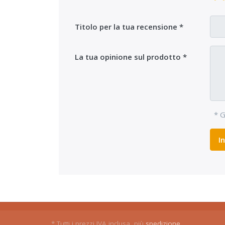
Titolo per la tua recensione
La tua opinione sul prodotto
* G
I
* Tutti i prezzi IVA inclusa, più
spedizione
.