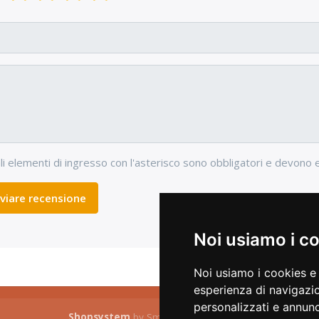
li elementi di ingresso con l'asterisco sono obbligatori e devono 
nviare recensione
Noi usiamo i c
Noi usiamo i cookies e 
esperienza di navigazio
personalizzati e annunci
Shopsystem
by SmartStore AG © 2026
C