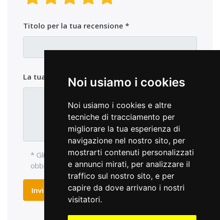
Titolo per la tua recensione
La tua opinione sul prodotto
Noi usiamo i cookies
Noi usiamo i cookies e altre
tecniche di tracciamento per
migliorare la tua esperienza di
navigazione nel nostro sito, per
mostrarti contenuti personalizzati
* Gli elementi di ingresso con l'asterisco sono
e annunci mirati, per analizzare il
obbligatori e devono essere compilati.
traffico sul nostro sito, e per
capire da dove arrivano i nostri
Inviare recensione
visitatori.