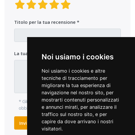
Titolo per la tua recensione
La tua opinione sul prodotto
Noi usiamo i cookies
Noi usiamo i cookies e altre
tecniche di tracciamento per
migliorare la tua esperienza di
navigazione nel nostro sito, per
mostrarti contenuti personalizzati
* Gli elementi di ingresso con l'asterisco sono
e annunci mirati, per analizzare il
obbligatori e devono essere compilati.
traffico sul nostro sito, e per
capire da dove arrivano i nostri
Inviare recensione
visitatori.