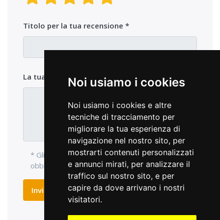
Titolo per la tua recensione
La tua opinione sul prodotto
Noi usiamo i cookies
Noi usiamo i cookies e altre
tecniche di tracciamento per
migliorare la tua esperienza di
navigazione nel nostro sito, per
mostrarti contenuti personalizzati
* Gli elementi di ingresso con l'asterisco sono
e annunci mirati, per analizzare il
obbligatori e devono essere compilati.
traffico sul nostro sito, e per
capire da dove arrivano i nostri
Inviare recensione
visitatori.