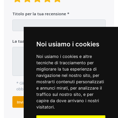
Titolo per la tua recensione
La tua opinione sul prodotto
Noi usiamo i cookies
Noi usiamo i cookies e altre
tecniche di tracciamento per
migliorare la tua esperienza di
navigazione nel nostro sito, per
mostrarti contenuti personalizzati
* Gli elementi di ingresso con l'asterisco sono
e annunci mirati, per analizzare il
obbligatori e devono essere compilati.
traffico sul nostro sito, e per
capire da dove arrivano i nostri
Inviare recensione
visitatori.