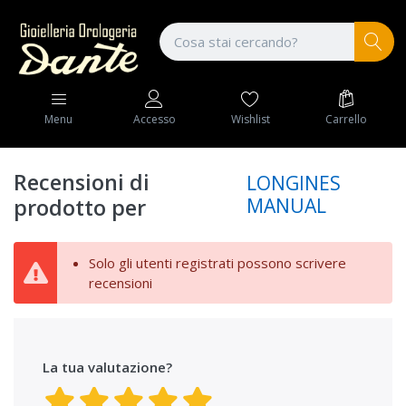
Wishlist
Carrello
Menu
Accesso
Recensioni di
LONGINES
MANUAL
prodotto per
Solo gli utenti registrati possono scrivere
recensioni
La tua valutazione?