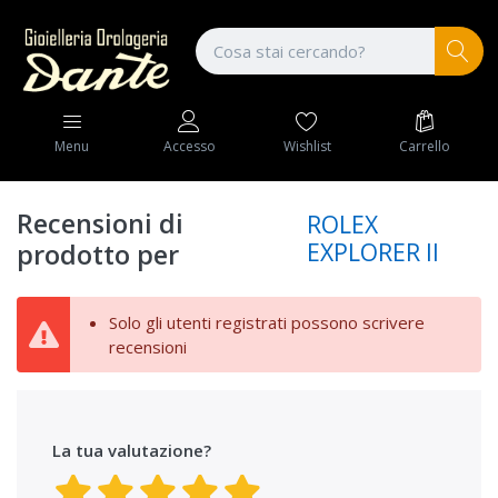
Wishlist
Carrello
Menu
Accesso
Recensioni di
ROLEX
EXPLORER II
prodotto per
Solo gli utenti registrati possono scrivere
recensioni
La tua valutazione?