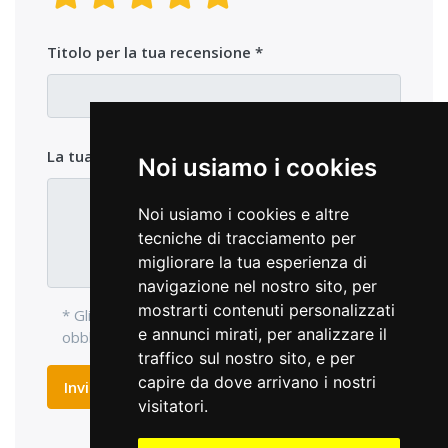
Titolo per la tua recensione
La tua opinione sul prodotto
Noi usiamo i cookies
Noi usiamo i cookies e altre
tecniche di tracciamento per
migliorare la tua esperienza di
navigazione nel nostro sito, per
mostrarti contenuti personalizzati
* Gli elementi di ingresso con l'asterisco sono
e annunci mirati, per analizzare il
obbligatori e devono essere compilati.
traffico sul nostro sito, e per
capire da dove arrivano i nostri
Inviare recensione
visitatori.