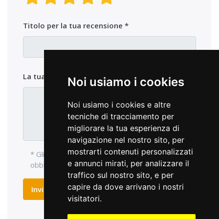
Titolo per la tua recensione
La tua opinione sul prodotto
Noi usiamo i cookies
Noi usiamo i cookies e altre
tecniche di tracciamento per
migliorare la tua esperienza di
navigazione nel nostro sito, per
mostrarti contenuti personalizzati
* Gli elementi di ingresso con l'asterisco sono
e annunci mirati, per analizzare il
obbligatori e devono essere compilati.
traffico sul nostro sito, e per
capire da dove arrivano i nostri
Inviare recensione
visitatori.