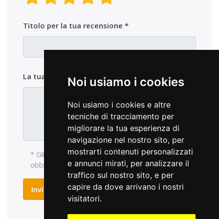
Titolo per la tua recensione
La tua opinione sul prodotto
Noi usiamo i cookies
Noi usiamo i cookies e altre
tecniche di tracciamento per
migliorare la tua esperienza di
navigazione nel nostro sito, per
mostrarti contenuti personalizzati
* Gli elementi di ingresso con l'asterisco sono
e annunci mirati, per analizzare il
obbligatori e devono essere compilati.
traffico sul nostro sito, e per
capire da dove arrivano i nostri
Inviare recensione
visitatori.