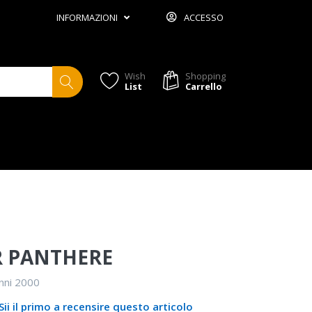
INFORMAZIONI
ACCESSO
Wish
Shopping
List
Carrello
R PANTHERE
nni 2000
Sii il primo a recensire questo articolo