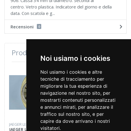
906. Cassa 34 mm di diametro. Secondi al
centro. Vetro plastica. Indicatore del giorno e della
data. Con scatola e g...
Recensioni
0
Prodotti consultati di recente
Noi usiamo i cookies
Noi usiamo i cookies e altre
tecniche di tracciamento per
migliorare la tua esperienza di
navigazione nel nostro sito, per
mostrarti contenuti personalizzati
e annunci mirati, per analizzare il
traffico sul nostro sito, e per
capire da dove arrivano i nostri
JAEGER LECOULTRE
visitatori.
JAEGER LE-COULTRE CLUB