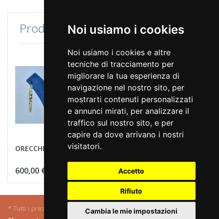
Prodotti consultati di recente
Noi usiamo i cookies
Noi usiamo i cookies e altre
tecniche di tracciamento per
migliorare la tua esperienza di
navigazione nel nostro sito, per
mostrarti contenuti personalizzati
e annunci mirati, per analizzare il
traffico sul nostro sito, e per
capire da dove arrivano i nostri
visitatori.
ORECCHINI CERCHIO
600,00 €
Accetto
Rifiuto
* Tutti i prezzi IVA inclusa, più
spedizione
.
Cambia le mie impostazioni