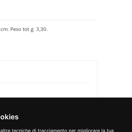
m. Peso tot g. 3,30.
ookies
altre tecniche di tracciamento per migliorare la tua