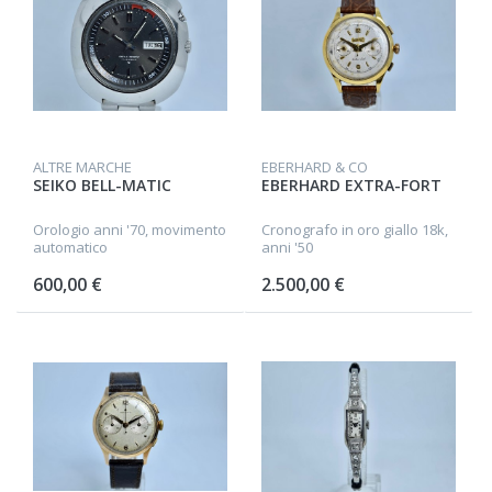
ALTRE MARCHE
EBERHARD & CO
SEIKO BELL-MATIC
EBERHARD EXTRA-FORT
Orologio anni '70, movimento
Cronografo in oro giallo 18k,
automatico
anni '50
600,00 €
2.500,00 €