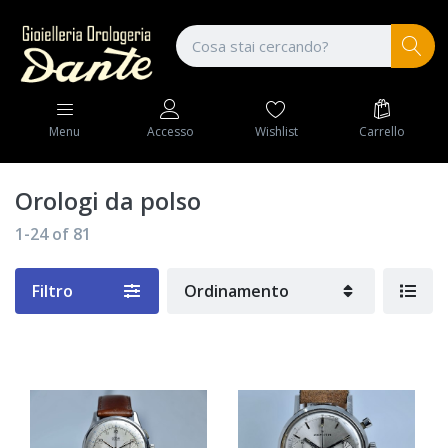
Wishlist
Carrello
Menu
Accesso
Orologi da polso
1-24
of
81
Filtro
Ordinamento