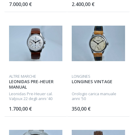
7.000,00 €
2.400,00 €
ALTRE MARCHE
LONGINES
LEONIDAS PRE-HEUER
LONGINES VINTAGE
MANUAL
Leonidas Pre-Heuer cal.
Orologio carica manuale
Valjoux 22 degli anni '40
anni '50
1.700,00 €
350,00 €