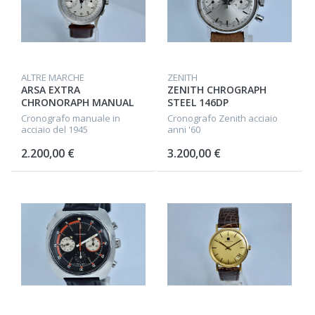
ALTRE MARCHE
ZENITH
ARSA EXTRA
ZENITH CHROGRAPH
CHRONORAPH MANUAL
STEEL 146DP
Cronografo manuale in
Cronografo Zenith acciaio
acciaio del 1945
anni '60
2.200,00 €
3.200,00 €