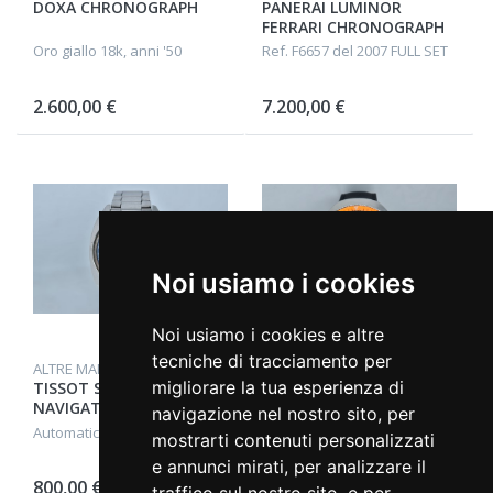
DOXA CHRONOGRAPH
PANERAI LUMINOR
FERRARI CHRONOGRAPH
Oro giallo 18k, anni '50
Ref. F6657 del 2007 FULL SET
2.600,00 €
7.200,00 €
Noi usiamo i cookies
Noi usiamo i cookies e altre
tecniche di tracciamento per
ALTRE MARCHE
ALTRE MARCHE
migliorare la tua esperienza di
TISSOT SEASTAR
ORIS STAR DIVER
NAVIGATOR T12
ORANGE
navigazione nel nostro sito, per
Automatico, anni '70
Automatico, del 1975 circa
mostrarti contenuti personalizzati
e annunci mirati, per analizzare il
800,00 €
2.000,00 €