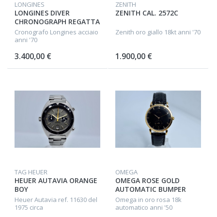
LONGINES
ZENITH
LONGINES DIVER
ZENITH CAL. 2572C
CHRONOGRAPH REGATTA
CAL.330 / VALJOUX 72
Cronografo Longines acciaio
Zenith oro giallo 18kt anni '70
anni '70
3.400,00 €
1.900,00 €
TAG HEUER
OMEGA
HEUER AUTAVIA ORANGE
OMEGA ROSE GOLD
BOY
AUTOMATIC BUMPER
Heuer Autavia ref. 11630 del
Omega in oro rosa 18k
1975 circa
automatico anni '50