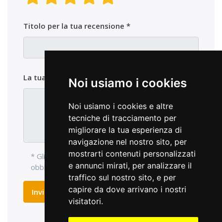
Titolo per la tua recensione
La tua opinione sul prodotto
Noi usiamo i cookies
Noi usiamo i cookies e altre
tecniche di tracciamento per
migliorare la tua esperienza di
navigazione nel nostro sito, per
mostrarti contenuti personalizzati
* Gli elementi di ingresso con l'asterisco sono
e annunci mirati, per analizzare il
obbligatori e devono essere compilati.
traffico sul nostro sito, e per
capire da dove arrivano i nostri
Inviare recensione
visitatori.