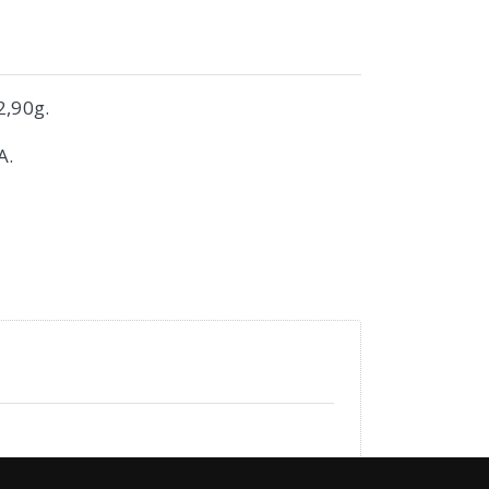
 2,90g.
A.